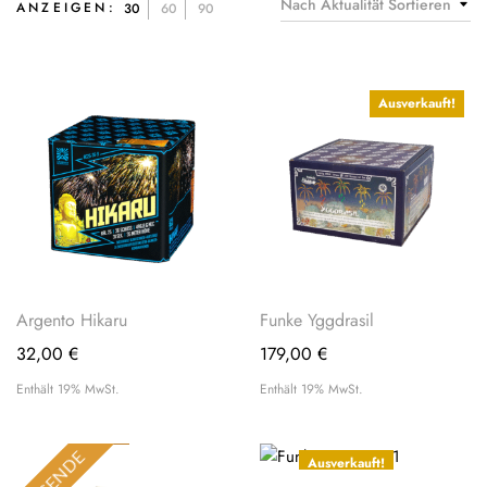
Nach Aktualität Sortieren
ANZEIGEN:
30
60
90
Ausverkauft!
Argento Hikaru
Funke Yggdrasil
32,00
€
179,00
€
Enthält 19% MwSt.
Enthält 19% MwSt.
LEGENDE
Ausverkauft!