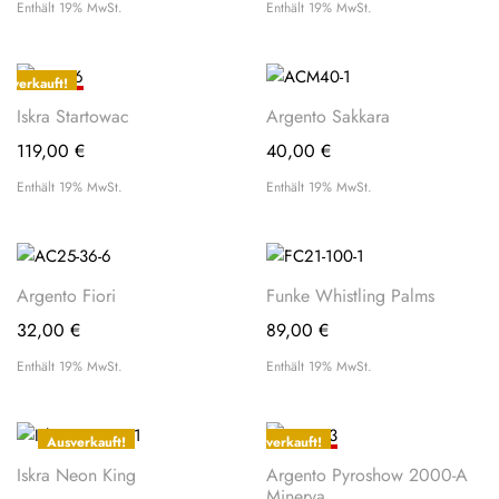
Enthält 19% MwSt.
Enthält 19% MwSt.
usverkauft!
PROFI-
Iskra Startowac
Argento Sakkara
TIPP
119,00
€
40,00
€
Enthält 19% MwSt.
Enthält 19% MwSt.
Argento Fiori
Funke Whistling Palms
32,00
€
89,00
€
Enthält 19% MwSt.
Enthält 19% MwSt.
Ausverkauft!
Ausverkauft!
PROFI-
Iskra Neon King
Argento Pyroshow 2000-A
TIPP
Minerva