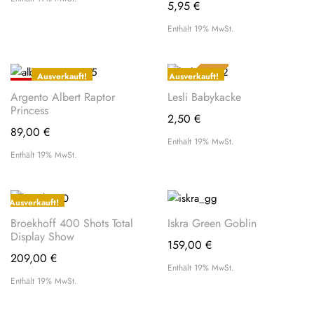
5,95
€
Enthält 19% MwSt.
LEGENDE
Ausverkauft!
Ausverkauft!
PROFI-TIPP
Argento Albert Raptor
Lesli Babykacke
Princess
2,50
€
89,00
€
Enthält 19% MwSt.
Enthält 19% MwSt.
Ausverkauft!
Broekhoff 400 Shots Total
Iskra Green Goblin
Display Show
159,00
€
209,00
€
Enthält 19% MwSt.
Enthält 19% MwSt.