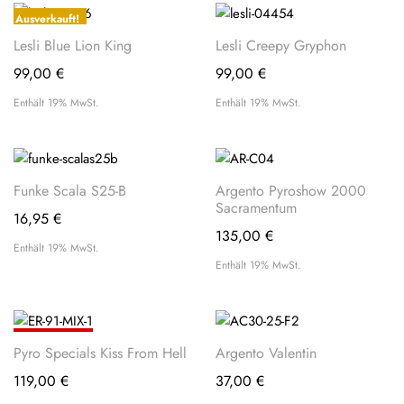
Ausverkauft!
Lesli Blue Lion King
Lesli Creepy Gryphon
99,00
€
99,00
€
Enthält 19% MwSt.
Enthält 19% MwSt.
Funke Scala S25-B
Argento Pyroshow 2000
Sacramentum
16,95
€
135,00
€
Enthält 19% MwSt.
Enthält 19% MwSt.
PROFI-
Pyro Specials Kiss From Hell
Argento Valentin
TIPP
119,00
€
37,00
€