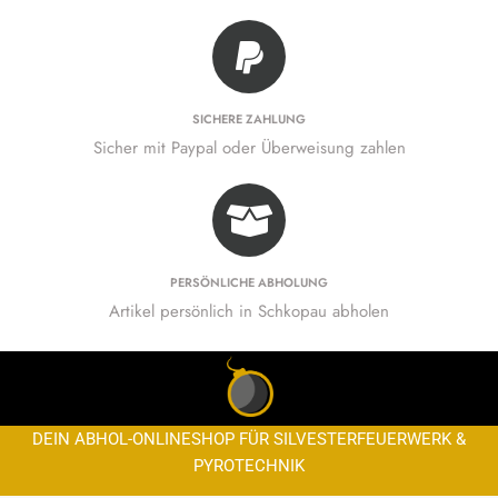
SICHERE ZAHLUNG
Sicher mit Paypal oder Überweisung zahlen
PERSÖNLICHE ABHOLUNG
Artikel persönlich in Schkopau abholen
DEIN ABHOL-ONLINESHOP FÜR SILVESTERFEUERWERK &
PYROTECHNIK