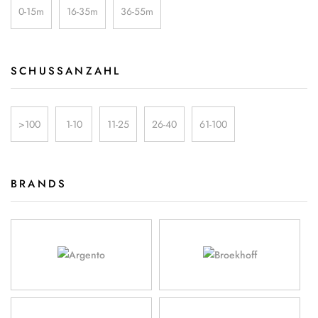
0-15m
16-35m
36-55m
SCHUSSANZAHL
>100
1-10
11-25
26-40
61-100
BRANDS