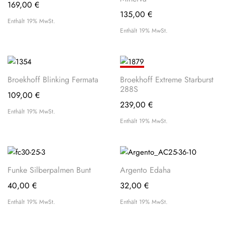
169,00
€
135,00
€
Enthält 19% MwSt.
Enthält 19% MwSt.
PROFI-
Broekhoff Blinking Fermata
Broekhoff Extreme Starburst
TIPP
288S
109,00
€
239,00
€
Enthält 19% MwSt.
Enthält 19% MwSt.
Funke Silberpalmen Bunt
Argento Edaha
40,00
€
32,00
€
Enthält 19% MwSt.
Enthält 19% MwSt.