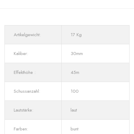
Artikelgewicht:
17 Kg
Kaliber:
30mm
Effekthöhe :
45m
Schussanzahl:
100
Lautstärke:
laut
Farben:
bunt