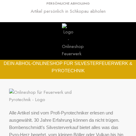
PERSÖNLICHE ABHOLUNG
Artikel persönlich in Schkopau abholen
DEIN ABHOL-ONLINESHOP FÜR SILVESTERFEUERWERK &
PYROTECHNIK
Alle Artikel sind vom Profi-Pyrotechniker erlesen und
ausgewählt. 30 Jahre Erfahrung können da nicht trügen.
Bombenschmidt’s Silvesterverkauf bietet alles was das
Pyro-Herz begehrt, vom kleinen Böller oder Vulkan bis hin