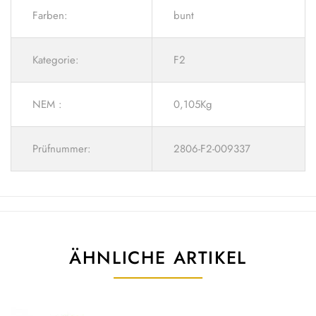
Farben:
bunt
Kategorie:
F2
NEM :
0,105Kg
Prüfnummer:
2806-F2-009337
ÄHNLICHE ARTIKEL