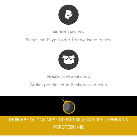
SICHERE ZAHLUNG
Sicher mit Paypal oder Überweisung zahlen
PERSÖNLICHE ABHOLUNG
Artikel persönlich in Schkopau abholen
DEIN ABHOL-ONLINESHOP FÜR SILVESTERFEUERWERK &
PYROTECHNIK