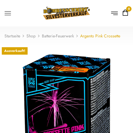
0
Startseite
Shop
Batterie-Feuerwerk
Argento Pink Crossette
Ausverkauft!