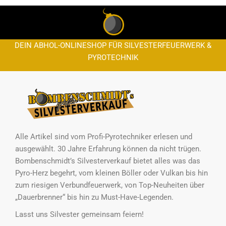
DEIN ABHOL-ONLINESHOP FÜR SILVESTERFEUERWERK &
PYROTECHNIK
Alle Artikel sind vom Profi-Pyrotechniker erlesen und
ausgewählt. 30 Jahre Erfahrung können da nicht trügen.
Bombenschmidt’s Silvesterverkauf bietet alles was das
Pyro-Herz begehrt, vom kleinen Böller oder Vulkan bis hin
zum riesigen Verbundfeuerwerk, von Top-Neuheiten über
„Dauerbrenner“ bis hin zu Must-Have-Legenden.
Lasst uns Silvester gemeinsam feiern!