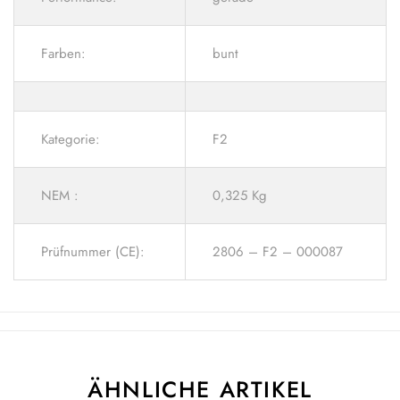
Farben:
bunt
Kategorie:
F2
NEM :
0,325 Kg
Prüfnummer (CE):
2806 – F2 – 000087
ÄHNLICHE ARTIKEL