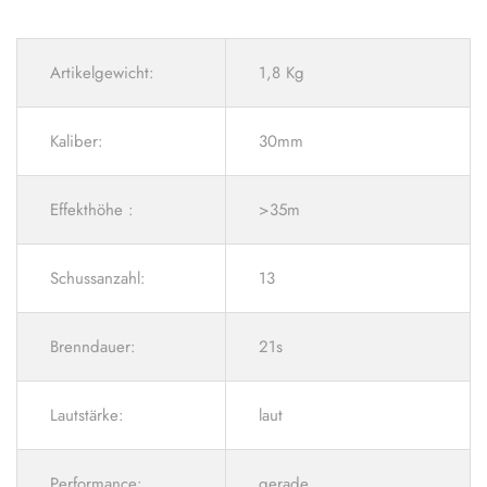
Artikelgewicht:
1,8 Kg
Kaliber:
30mm
Effekthöhe :
>35m
Schussanzahl:
13
Brenndauer:
21s
Lautstärke:
laut
Performance:
gerade