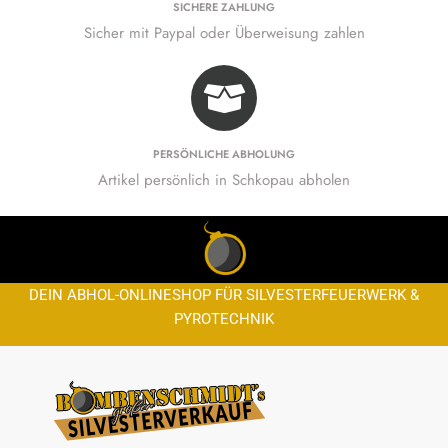
SICHERE ZAHLUNG
Sicher mit Paypal oder Überweisung zahlen
PERSÖNLICHE ABHOLUNG
Artikel persönlich in Schkopau abholen
DEIN ABHOL-ONLINESHOP FÜR SILVESTERFEUERWERK &
PYROTECHNIK