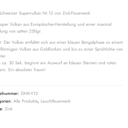
Schweizer Supervulkan Nr.12 von Zink-Feuerwerk
super Vulkan aus Europäischer-Herstellung und einer maximal
llung von satten 250gr.
kt: Der Vulkan entfaltet sich aus einer blauen Bengalphase zu einem
lförmigen Vulkan aus Goldfunken und bis zu einer Sprühhöhe von
ter.
 ca. 30 Sek. beginnt ein Auswurf an blauen Sternen und roten
ern. Ein absoluter Traum!
kelnummer:
ZINK-V12
gorien:
Alle Produkte
,
Leuchtfeuerwerk
ke:
Zink