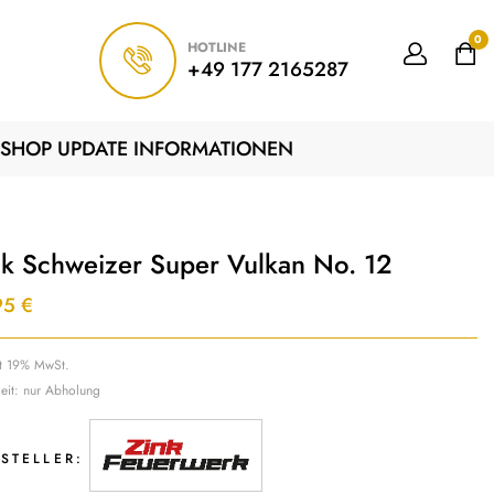
0
HOTLINE
+49 177 2165287
SHOP UPDATE INFORMATIONEN
nk Schweizer Super Vulkan No. 12
95
€
lt 19% MwSt.
zeit: nur Abholung
STELLER: