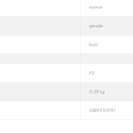
normal
gerade
bunt
F2
0,25 kg
0589-F2-0191