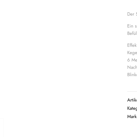
Der 
Ein 
Befü
Effe
Kege
6 Me
Nach
Blink
Arti
Kate
Mar