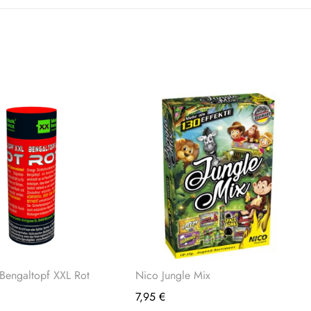
Bengaltopf XXL Rot
Nico Jungle Mix
7,95
€