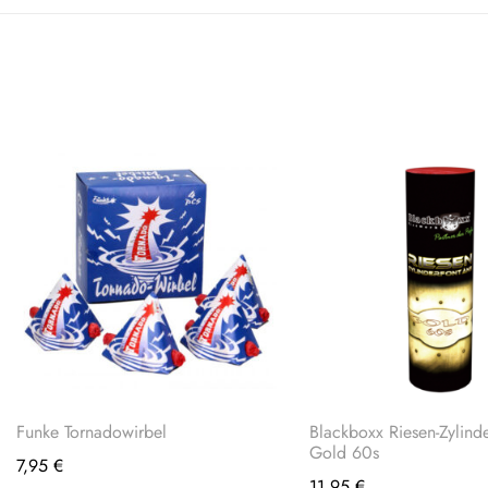
Funke Tornadowirbel
Blackboxx Riesen-Zylind
Gold 60s
7,95
€
11,95
€