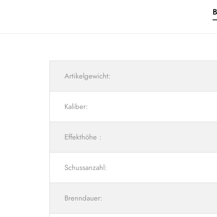
Artikelgewicht:
Kaliber:
Effekthöhe :
Schussanzahl:
Brenndauer: