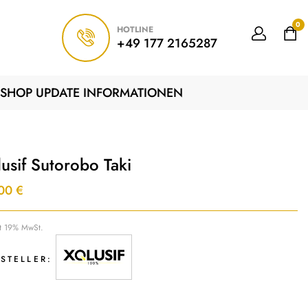
0
HOTLINE
+49 177 2165287
SHOP UPDATE INFORMATIONEN
usif Sutorobo Taki
,00
€
lt 19% MwSt.
STELLER: