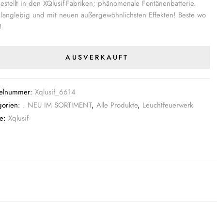
estellt in den XQlusif-Fabriken; phänomenale Fontänenbatterie.
 langlebig und mit neuen außergewöhnlichsten Effekten! Beste wo
!
AUSVERKAUFT
kelnummer:
Xqlusif_6614
gorien:
. NEU IM SORTIMENT
,
Alle Produkte
,
Leuchtfeuerwerk
ke:
Xqlusif