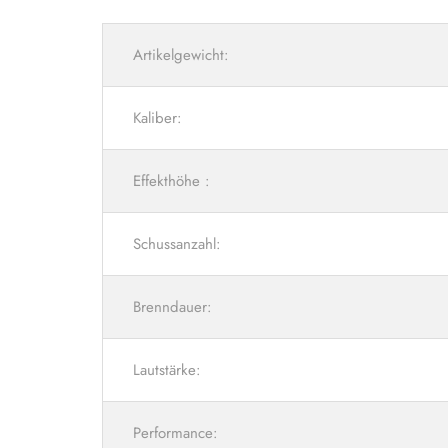
Artikelgewicht:
Kaliber:
Effekthöhe :
Schussanzahl:
Brenndauer:
Lautstärke:
Performance: