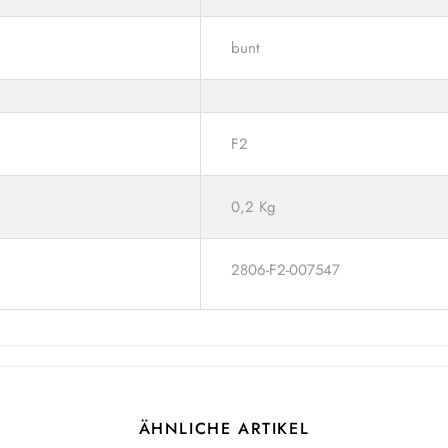
bunt
F2
0,2 Kg
2806-F2-007547
ÄHNLICHE ARTIKEL