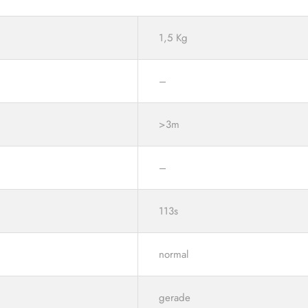
1,5 Kg
–
>3m
–
113s
normal
gerade