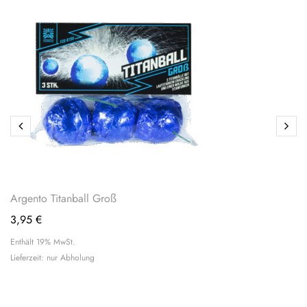
Argento Titanball Groß
3,95
€
Enthält 19% MwSt.
Lieferzeit: nur Abholung