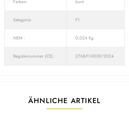
Farben:
bunt
Kategorie:
F1
NEM :
0,024 Kg
Registernummer (CE) :
2768-F1-0039/2024
ÄHNLICHE ARTIKEL