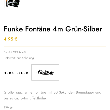
Funke Fontäne 4m Grün-Silber
4,95
€
Enthält 19% MwSt.
Lieferzeit: nur Abholung
HERSTELLER:
Große, raucharme Fontäne mit 30 Sekunden Brenndauer und
bis zu ca. 3-4m Effekthöhe.
Effekt:.