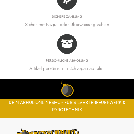
SICHERE ZAHLUNG
Sicher mit Paypal oder Überweisung zahlen
PERSÖNLICHE ABHOLUNG
Artikel persönlich in Schkopau abholen
DEIN ABHOL-ONLINESHOP FÜR SILVESTERFEUERWERK &
PYROTECHNIK