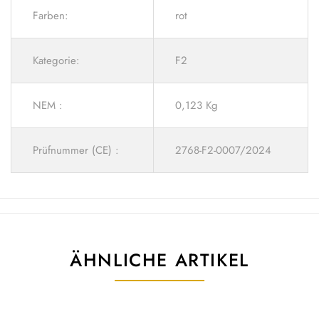
Farben:
rot
Kategorie:
F2
NEM :
0,123 Kg
Prüfnummer (CE) :
2768-F2-0007/2024
ÄHNLICHE ARTIKEL