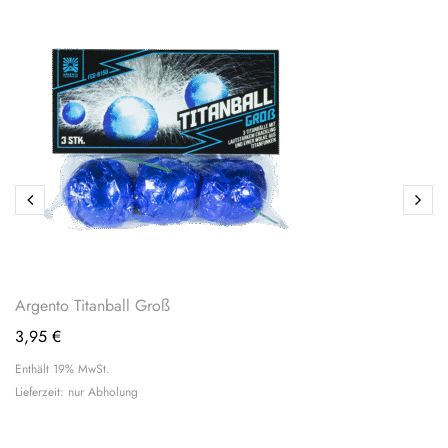
Argento Titanball Groß
3,95
€
Enthält 19% MwSt.
Lieferzeit: nur Abholung