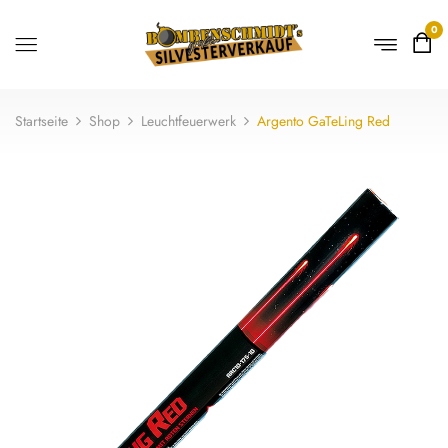
0
Startseite
Shop
Leuchtfeuerwerk
Argento GaTeLing Red