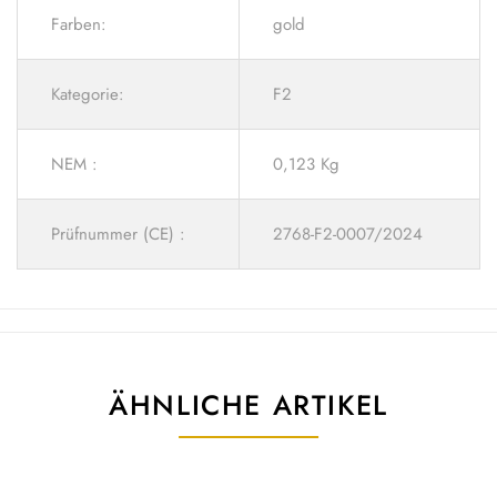
Farben:
gold
Kategorie:
F2
NEM :
0,123 Kg
Prüfnummer (CE) :
2768-F2-0007/2024
ÄHNLICHE ARTIKEL