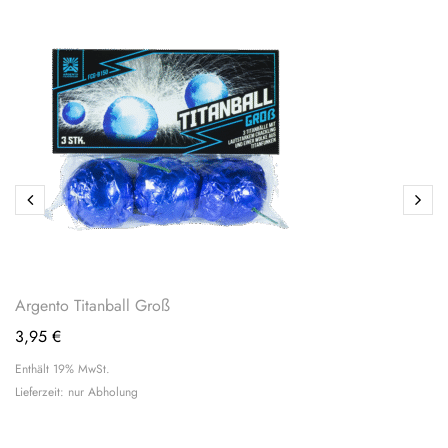
Argento Titanball Groß
3,95
€
Enthält 19% MwSt.
Lieferzeit: nur Abholung