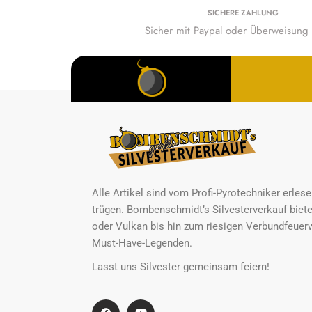
SICHERE ZAHLUNG
Sicher mit Paypal oder Überweisung 
Alle Artikel sind vom Profi-Pyrotechniker erle
trügen. Bombenschmidt’s Silvesterverkauf biete
oder Vulkan bis hin zum riesigen Verbundfeuerw
Must-Have-Legenden.
Lasst uns Silvester gemeinsam feiern!