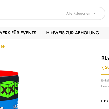
Alle Kategorien
WERK FÜR EVENTS
HINWEIS ZUR ABHOLUNG
 blau
Bl
7,5
Enthä
Liefer
HER