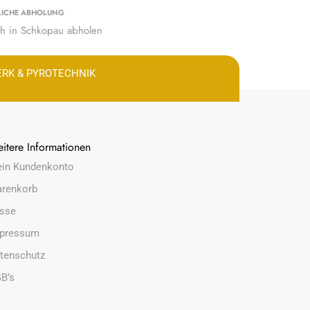
LICHE ABHOLUNG
ich in Schkopau abholen
ERK & PYROTECHNIK
itere Informationen
in Kundenkonto
renkorb
sse
pressum
tenschutz
B’s