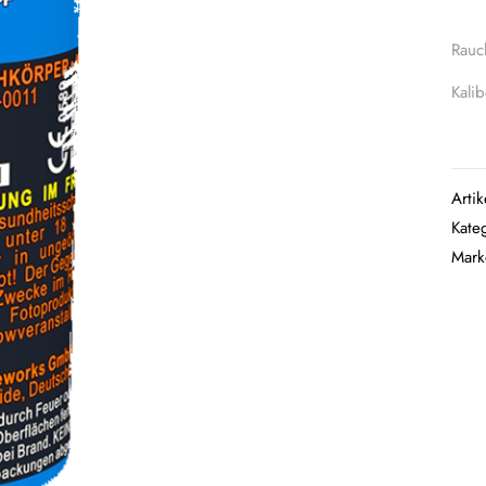
Rauc
Kali
Arti
Kate
Mar