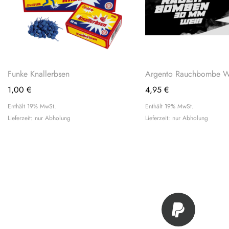
Funke Knallerbsen
Argento Rauchbombe W
1,00
€
4,95
€
Enthält 19% MwSt.
Enthält 19% MwSt.
Lieferzeit: nur Abholung
Lieferzeit: nur Abholung