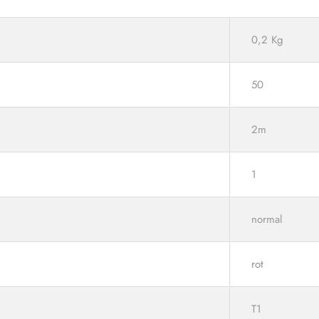
0,2 Kg
50
2m
1
normal
rot
T1