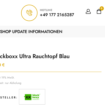
0
HOTLINE
+49 177 2165287
SHOP UPDATE INFORMATIONEN
ackboxx Ultra Rauchtopf Blau
0
€
lt 19% MwSt.
zeit: nur Abholung
STELLER: