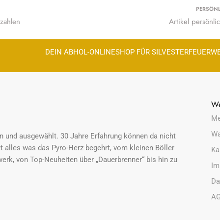
PERSÖN
zahlen
Artikel persönl
DEIN ABHOL-ONLINESHOP FÜR SILVESTERFEUERW
We
Me
Wa
sen und ausgewählt. 30 Jahre Erfahrung können da nicht
t alles was das Pyro-Herz begehrt, vom kleinen Böller
Ka
erk, von Top-Neuheiten über „Dauerbrenner“ bis hin zu
Im
Da
AG