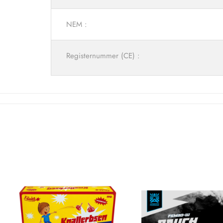
NEM :
Registernummer (CE) :