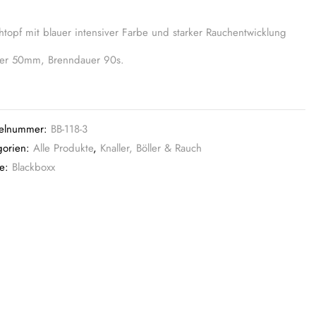
htopf mit blauer intensiver Farbe und starker Rauchentwicklung
ber 50mm, Brenndauer 90s.
kelnummer:
BB-118-3
gorien:
Alle Produkte
,
Knaller, Böller & Rauch
ke:
Blackboxx