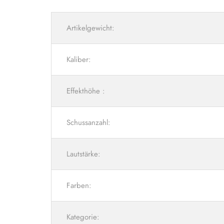
Artikelgewicht:
Kaliber:
Effekthöhe :
Schussanzahl:
Lautstärke:
Farben:
Kategorie: