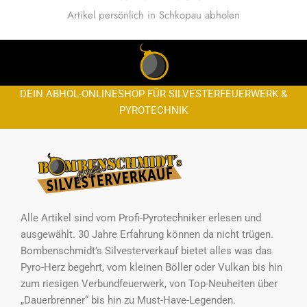
Artikel persönlich in Schkopau abholen
DEIN ABHOL-ONLINESHOP FÜR SILVESTERFEUERWERK &
PYROTECHNIK
Alle Artikel sind vom Profi-Pyrotechniker erlesen und
ausgewählt. 30 Jahre Erfahrung können da nicht trügen.
Bombenschmidt’s Silvesterverkauf bietet alles was das
Pyro-Herz begehrt, vom kleinen Böller oder Vulkan bis hin
zum riesigen Verbundfeuerwerk, von Top-Neuheiten über
„Dauerbrenner“ bis hin zu Must-Have-Legenden.