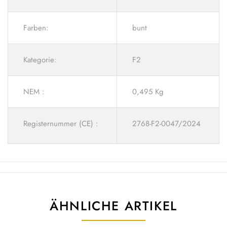
Farben:
bunt
Kategorie:
F2
NEM :
0,495 Kg
Registernummer (CE) :
2768-F2-0047/2024
ÄHNLICHE ARTIKEL