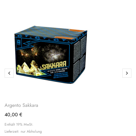
Argento Sakkara
40,00
€
Enthält 19% MwSt.
Lieferzeit: nur Abholung