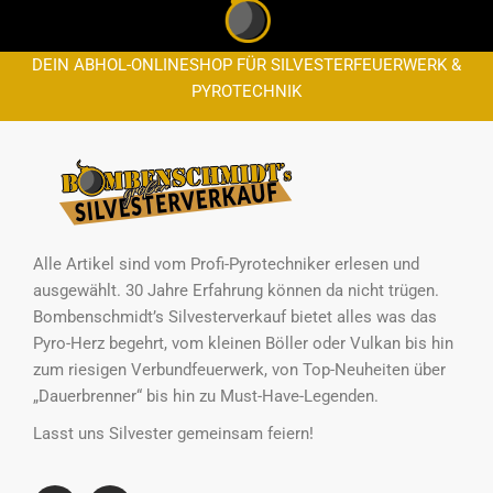
DEIN ABHOL-ONLINESHOP FÜR SILVESTERFEUERWERK &
PYROTECHNIK
Alle Artikel sind vom Profi-Pyrotechniker erlesen und
ausgewählt. 30 Jahre Erfahrung können da nicht trügen.
Bombenschmidt’s Silvesterverkauf bietet alles was das
Pyro-Herz begehrt, vom kleinen Böller oder Vulkan bis hin
zum riesigen Verbundfeuerwerk, von Top-Neuheiten über
„Dauerbrenner“ bis hin zu Must-Have-Legenden.
Lasst uns Silvester gemeinsam feiern!