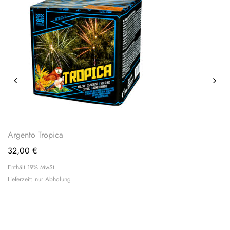
Argento Tropica
32,00
€
Enthält 19% MwSt.
Lieferzeit: nur Abholung