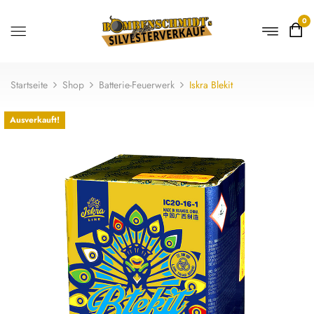
0
Startseite
Shop
Batterie-Feuerwerk
Iskra Blekit
Ausverkauft!