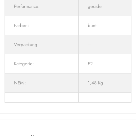
Performance:
gerade
Farben:
bunt
Verpackung
–
Kategorie:
F2
NEM :
1,48 Kg