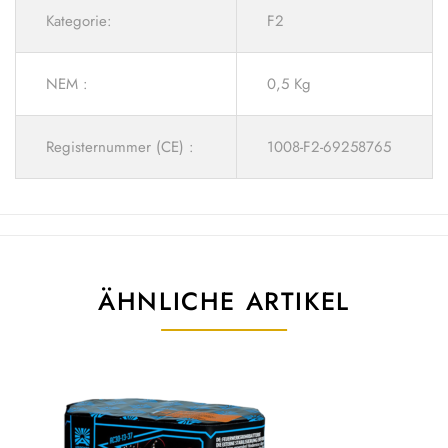
Kategorie:
F2
NEM :
0,5 Kg
Registernummer (CE) :
1008-F2-69258765
ÄHNLICHE ARTIKEL