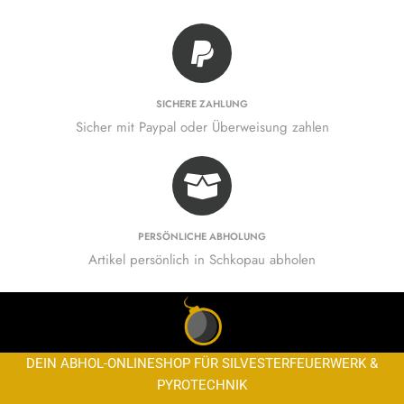
SICHERE ZAHLUNG
Sicher mit Paypal oder Überweisung zahlen
PERSÖNLICHE ABHOLUNG
Artikel persönlich in Schkopau abholen
DEIN ABHOL-ONLINESHOP FÜR SILVESTERFEUERWERK &
PYROTECHNIK