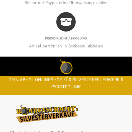
Sicher mit Paypal oder Überweisung zahlen
PERSÖNLICHE ABHOLUNG
Artikel persönlich in Schkopau abholen
DEIN ABHOL-ONLINESHOP FÜR SILVESTERFEUERWERK &
PYROTECHNIK