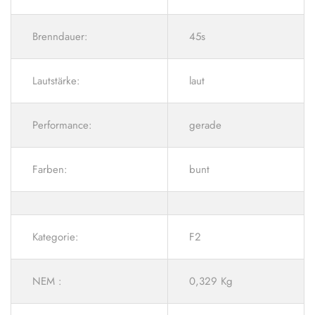
Brenndauer:
45s
Lautstärke:
laut
Performance:
gerade
Farben:
bunt
Kategorie:
F2
NEM :
0,329 Kg