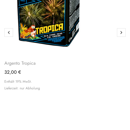
Argento Tropica
32,00
€
Enthält 19% MwSt.
Lieferzeit: nur Abholung