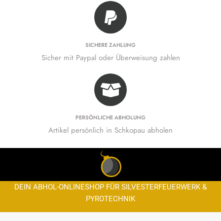
SICHERE ZAHLUNG
Sicher mit Paypal oder Überweisung zahlen
PERSÖNLICHE ABHOLUNG
Artikel persönlich in Schkopau abholen
DEIN ABHOL-ONLINESHOP FÜR SILVESTERFEUERWERK &
PYROTECHNIK