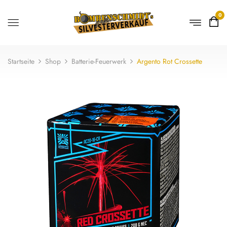
0
Startseite
Shop
Batterie-Feuerwerk
Argento Rot Crossette