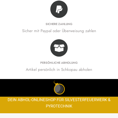
SICHERE ZAHLUNG
Sicher mit Paypal oder Überweisung zahlen
PERSÖNLICHE ABHOLUNG
Artikel persönlich in Schkopau abholen
DEIN ABHOL-ONLINESHOP FÜR SILVESTERFEUERWERK &
PYROTECHNIK