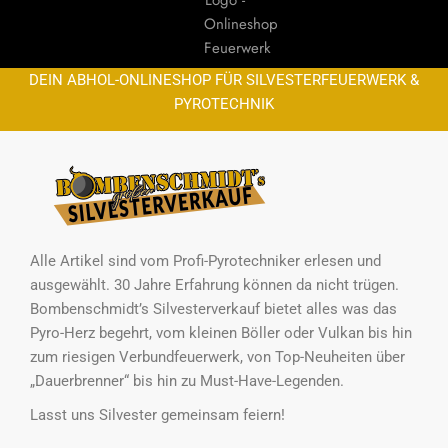
DEIN ABHOL-ONLINESHOP FÜR SILVESTERFEUERWERK &
PYROTECHNIK
Alle Artikel sind vom Profi-Pyrotechniker erlesen und
ausgewählt. 30 Jahre Erfahrung können da nicht trügen.
Bombenschmidt’s Silvesterverkauf bietet alles was das
Pyro-Herz begehrt, vom kleinen Böller oder Vulkan bis hin
zum riesigen Verbundfeuerwerk, von Top-Neuheiten über
„Dauerbrenner“ bis hin zu Must-Have-Legenden.
Lasst uns Silvester gemeinsam feiern!