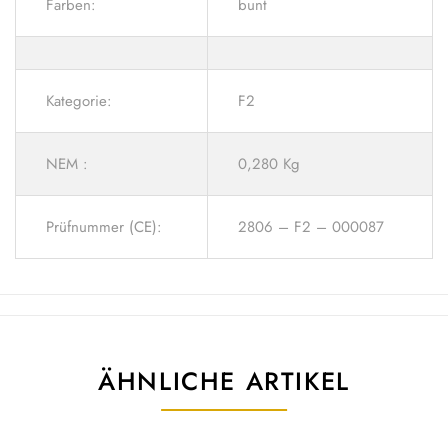
Farben:
bunt
Kategorie:
F2
NEM :
0,280 Kg
Prüfnummer (CE):
2806 – F2 – 000087
ÄHNLICHE ARTIKEL