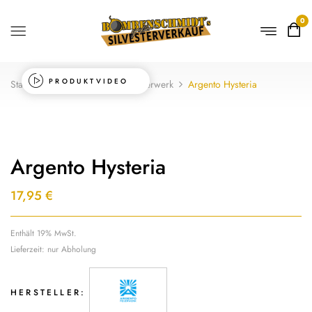
0
PRODUKTVIDEO
Startseite
Shop
Batterie-Feuerwerk
Argento Hysteria
Argento Hysteria
17,95
€
Enthält 19% MwSt.
Lieferzeit: nur Abholung
HERSTELLER: