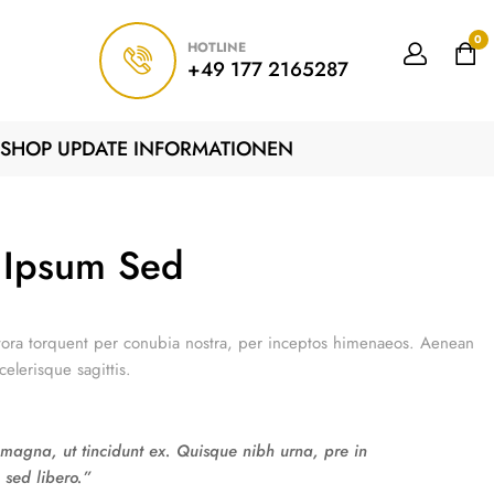
0
HOTLINE
+49 177 2165287
SHOP UPDATE INFORMATIONEN
 Ipsum Sed
litora torquent per conubia nostra, per inceptos himenaeos. Aenean
elerisque sagittis.
e magna, ut tincidunt ex. Quisque nibh urna, pre in
 sed libero.”