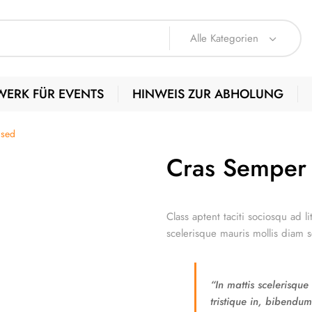
Alle Kategorien
WERK FÜR EVENTS
HINWEIS ZUR ABHOLUNG
 sed
Cras Semper
Class aptent taciti sociosqu ad 
scelerisque mauris mollis diam sc
“In mattis scelerisqu
tristique in, bibendum