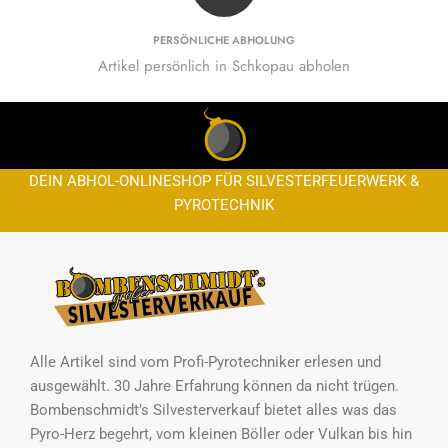
PERSÖNLICHE ABHOLUNG
Artikel persönlich in Schkopau abholen
DEIN ABHOL-ONLINESHOP FÜR SILVESTERFEUERWERK &
PYROTECHNIK
Alle Artikel sind vom Profi-Pyrotechniker erlesen und
ausgewählt. 30 Jahre Erfahrung können da nicht trügen.
Bombenschmidt’s Silvesterverkauf bietet alles was das
Pyro-Herz begehrt, vom kleinen Böller oder Vulkan bis hin