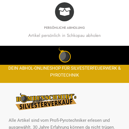
PERSÖNLICHE ABHOLUNG
Artikel persönlich in Schkopau abholen
DEIN ABHOL-ONLINESHOP FÜR SILVESTERFEUERWERK &
PYROTECHNIK
Alle Artikel sind vom Profi-Pyrotechniker erlesen und
ausgewählt. 30 Jahre Erfahrung können da nicht trügen.