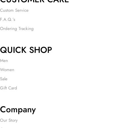
Custom Service
F.A.Q.’s
Ordering Tracking
QUICK SHOP
Men
Women
Sale
Gift Card
Company
Our Story